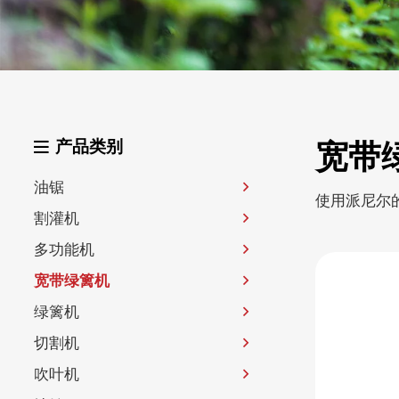
产品类别
宽带
油锯
使用派尼尔
割灌机
多功能机
宽带绿篱机
绿篱机
切割机
吹叶机