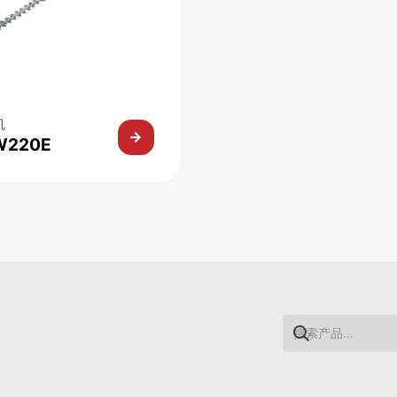
机
W220E