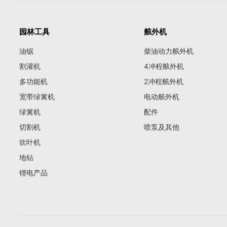
园林工具
舷外机
油锯
柴油动力舷外机
割灌机
4冲程舷外机
多功能机
2冲程舷外机
宽带绿篱机
电动舷外机
绿篱机
配件
切割机
喷泵及其他
吹叶机
地钻
锂电产品