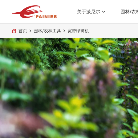
关于派尼尔
园林/农
首页
园林/农林工具
宽带绿篱机