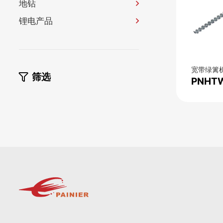
地钻
锂电产品
宽带绿篱
筛选
PNHT