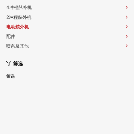
4冲程舷外机
2冲程舷外机
电动舷外机
配件
喷泵及其他
筛选
筛选